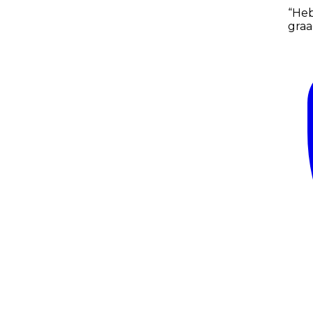
“
Heb
graa