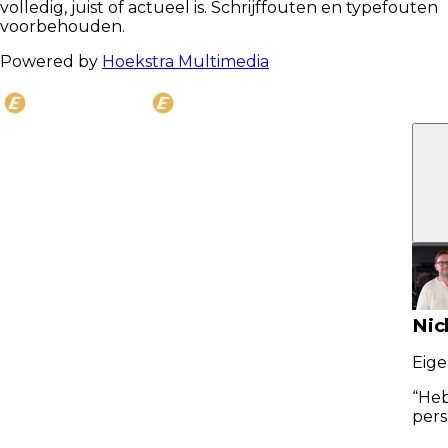
volledig, juist of actueel is. Schrijffouten en typefouten
voorbehouden.
Powered by
Hoekstra Multimedia
C
Nic
Eige
“
Heb
pers