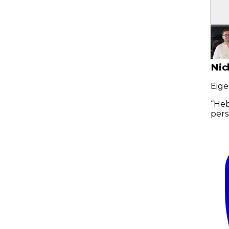
Nic
Eige
“
Heb
pers